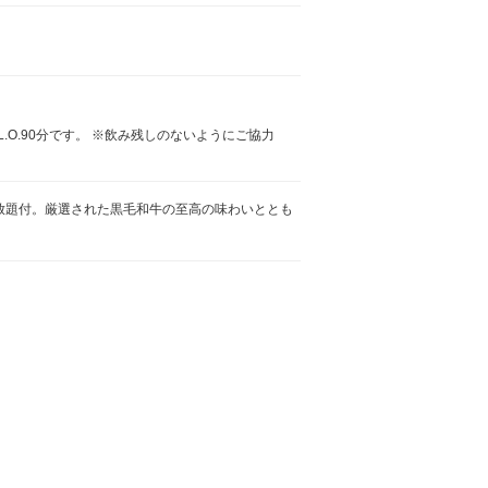
L.O.90分です。 ※飲み残しのないようにご協力
放題付。厳選された黒毛和牛の至高の味わいととも