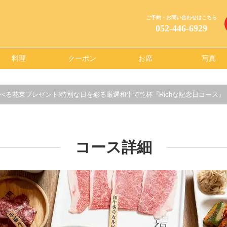
ご予約・お問い合わせはこちら
052-446-6929
料理
クーポン
お席
写真
選べる花束プレゼント!特別な日を彩る厳選和牛で乾杯『Richな記念日コース』
コース詳細