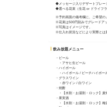
◆メッセージ入りデザートプレー
◆選べる花束（生花 or ドライフラ
※予約画面の備考欄に、ご希望の
※花束は500円刻みでグレード
※写真はイメージです。
※仕入れ状況などにより実際とは
飲み放題メニュー
・ビール
・アサヒ生ビール
・ハイボール
・ハイボール / ピーチハイボー
・グラスワイン
・赤ワイン / 白ワイン
・焼酎
・【水割・お湯割・ロック】麦焼酎
・果実酒
・【水割・お湯割・ロック】梅酒 / ゆ