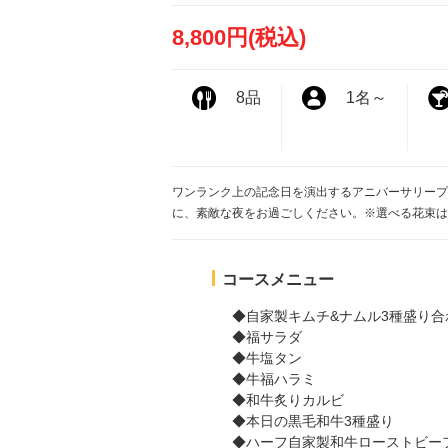
8,800円
(税込)
8品
1名
～
ワンランク上の記念日を演出するアニバーサリープ
に、素敵な夜をお過ごしください。※選べる花束は、生
コースメニュー
◆自家製キムチ&ナムル3種盛り合
◆福サラダ
◆牛塩タン
◆牛福ハラミ
◆和牛炙りカルビ
◆本日の黒毛和牛3種盛り
◆ハーフ自家製和牛ローストビー