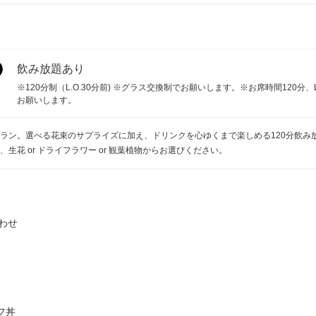
飲み放題あり
※120分制（L.O.30分前) ※グラス交換制でお願いします。※お席時間120分、
お願いします。
ラン。選べる花束のサプライズに加え、ドリンクを心ゆくまで楽しめる120分飲み
花 or ドライフラワー or 観葉植物からお選びください。
わせ
フ丼