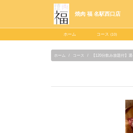
焼肉 福 名駅西口店
ホーム
コース
(10)
ホーム
コース
【120分飲み放題付】