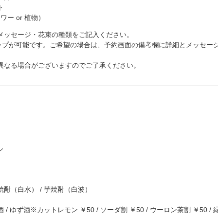
ト
ワー or 植物）
メッセージ・花束の種類をご記入ください。
アップが可能です。ご希望の場合は、予約画面の備考欄に詳細とメッセー
異なる場合がございますのでご了承ください。
ル
（白水） / 芋焼酎（白波）
ず酒※カットレモン ￥50 / ソーダ割 ￥50 / ウーロン茶割 ￥50 / 緑