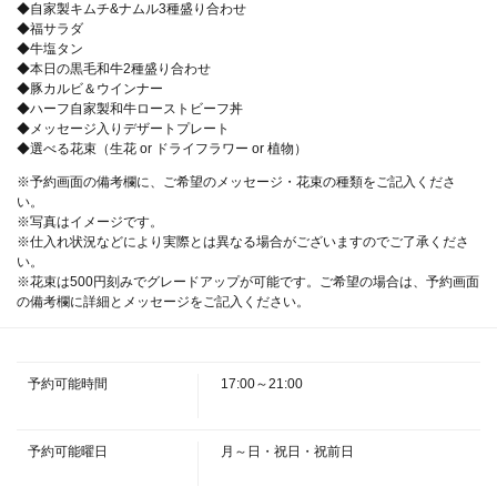
◆自家製キムチ&ナムル3種盛り合わせ
◆福サラダ
◆牛塩タン
◆本日の黒毛和牛2種盛り合わせ
◆豚カルビ＆ウインナー
◆ハーフ自家製和牛ローストビーフ丼
◆メッセージ入りデザートプレート
◆選べる花束（生花 or ドライフラワー or 植物）
※予約画面の備考欄に、ご希望のメッセージ・花束の種類をご記入くださ
い。
※写真はイメージです。
※仕入れ状況などにより実際とは異なる場合がございますのでご了承くださ
い。
※花束は500円刻みでグレードアップが可能です。ご希望の場合は、予約画面
の備考欄に詳細とメッセージをご記入ください。
予約可能時間
17:00～21:00
この店舗情報をシェアする
予約可能曜日
月～日・祝日・祝前日
《選べる花束＆乾杯ドリンク付き》極上の焼肉とメッセー