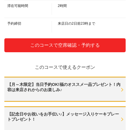
ジ入りプレートでお祝い『記念日コース』 | 焼肉 福 名駅西
滞在可能時間
2時間
口店
愛知県名古屋市中村区椿町10-4 サンタウン椿3Ｆ
予約締切
来店日の2日前23時まで
https://yakinikufuku.owst.jp/courses/219041181
お店情報をコピー
このコースで空席確認・予約する
このコースで使えるクーポン
閉じる
【月～木限定】当日予約OK!福のオススメ一品プレゼント！内
容は来店されからのお楽しみ♪
【記念日やお祝いをお手伝い♪】メッセージ入りケーキプレー
トプレゼント！