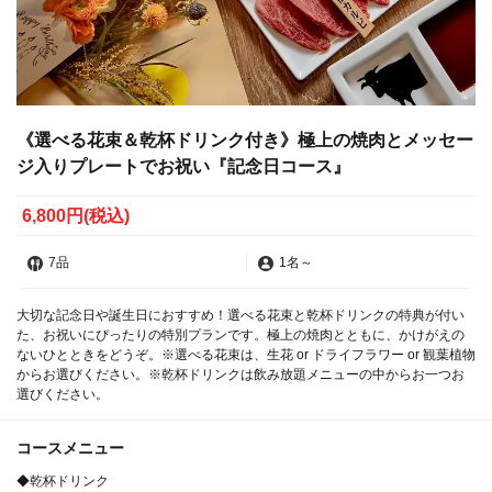
《選べる花束＆乾杯ドリンク付き》極上の焼肉とメッセー
ジ入りプレートでお祝い『記念日コース』
6,800円
(税込)
7品
1名
～
大切な記念日や誕生日におすすめ！選べる花束と乾杯ドリンクの特典が付い
た、お祝いにぴったりの特別プランです。極上の焼肉とともに、かけがえの
ないひとときをどうぞ。※選べる花束は、生花 or ドライフラワー or 観葉植物
からお選びください。※乾杯ドリンクは飲み放題メニューの中からお一つお
選びください。
コースメニュー
◆乾杯ドリンク